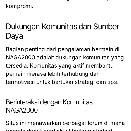
kompromi.
Dukungan Komunitas dan Sumber
Daya
Bagian penting dari pengalaman bermain di
NAGA2000 adalah dukungan komunitas yang
tersedia. Komunitas yang aktif membantu
pemain merasa lebih terhubung dan
termotivasi untuk bertukar strategi dan tips.
Berinteraksi dengan Komunitas
NAGA2000
Situs ini menawarkan berbagai forum di mana