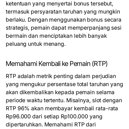
ketentuan yang menyertai bonus tersebut,
termasuk persyaratan taruhan yang mungkin
berlaku. Dengan menggunakan bonus secara
strategis, pemain dapat memperpanjang sesi
bermain dan menciptakan lebih banyak
peluang untuk menang.
Memahami Kembali ke Pemain (RTP)
RTP adalah metrik penting dalam perjudian
yang mengukur persentase total taruhan yang
akan dikembalikan kepada pemain selama
periode waktu tertentu. Misalnya, slot dengan
RTP 96% akan membayar kembali rata-rata
Rp96.000 dari setiap Rp100.000 yang
dipertaruhkan. Memahami RTP dari