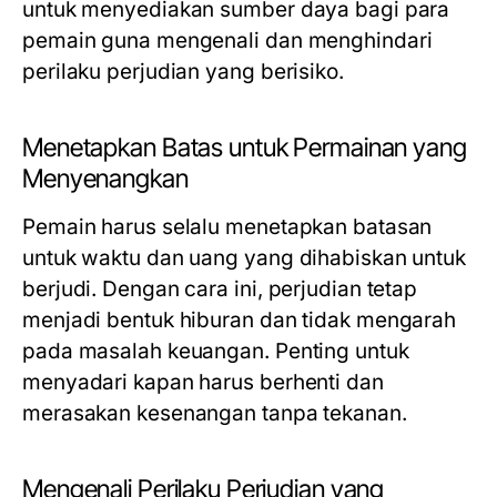
untuk menyediakan sumber daya bagi para
pemain guna mengenali dan menghindari
perilaku perjudian yang berisiko.
Menetapkan Batas untuk Permainan yang
Menyenangkan
Pemain harus selalu menetapkan batasan
untuk waktu dan uang yang dihabiskan untuk
berjudi. Dengan cara ini, perjudian tetap
menjadi bentuk hiburan dan tidak mengarah
pada masalah keuangan. Penting untuk
menyadari kapan harus berhenti dan
merasakan kesenangan tanpa tekanan.
Mengenali Perilaku Perjudian yang