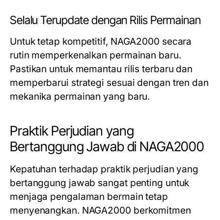
Selalu Terupdate dengan Rilis Permainan
Untuk tetap kompetitif, NAGA2000 secara
rutin memperkenalkan permainan baru.
Pastikan untuk memantau rilis terbaru dan
memperbarui strategi sesuai dengan tren dan
mekanika permainan yang baru.
Praktik Perjudian yang
Bertanggung Jawab di NAGA2000
Kepatuhan terhadap praktik perjudian yang
bertanggung jawab sangat penting untuk
menjaga pengalaman bermain tetap
menyenangkan. NAGA2000 berkomitmen