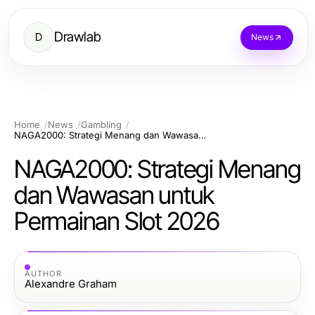
Drawlab
D
News
Home
News
Gambling
NAGA2000: Strategi Menang dan Wawasan untuk Permainan Slot 2026
NAGA2000: Strategi Menang
dan Wawasan untuk
Permainan Slot 2026
AUTHOR
Alexandre Graham