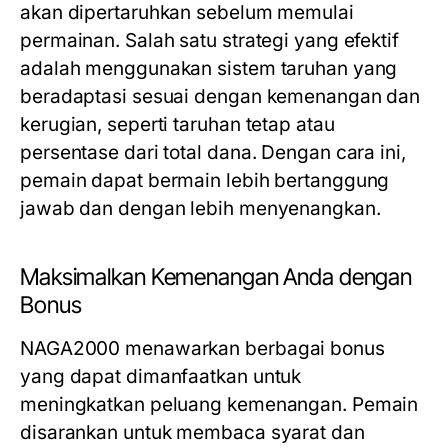
akan dipertaruhkan sebelum memulai
permainan. Salah satu strategi yang efektif
adalah menggunakan sistem taruhan yang
beradaptasi sesuai dengan kemenangan dan
kerugian, seperti taruhan tetap atau
persentase dari total dana. Dengan cara ini,
pemain dapat bermain lebih bertanggung
jawab dan dengan lebih menyenangkan.
Maksimalkan Kemenangan Anda dengan
Bonus
NAGA2000 menawarkan berbagai bonus
yang dapat dimanfaatkan untuk
meningkatkan peluang kemenangan. Pemain
disarankan untuk membaca syarat dan