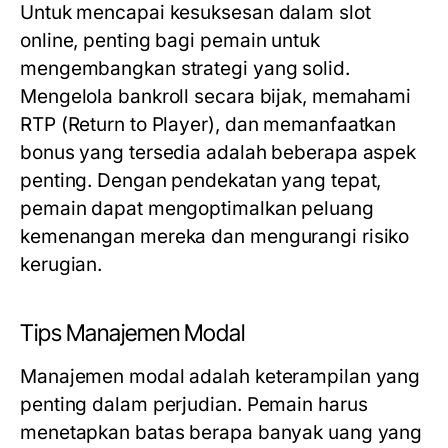
Untuk mencapai kesuksesan dalam slot
online, penting bagi pemain untuk
mengembangkan strategi yang solid.
Mengelola bankroll secara bijak, memahami
RTP (Return to Player), dan memanfaatkan
bonus yang tersedia adalah beberapa aspek
penting. Dengan pendekatan yang tepat,
pemain dapat mengoptimalkan peluang
kemenangan mereka dan mengurangi risiko
kerugian.
Tips Manajemen Modal
Manajemen modal adalah keterampilan yang
penting dalam perjudian. Pemain harus
menetapkan batas berapa banyak uang yang