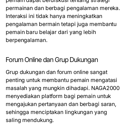
pemain dapat berdiskusi tentang strategi
permainan dan berbagi pengalaman mereka.
Interaksi ini tidak hanya meningkatkan
pengalaman bermain tetapi juga membantu
pemain baru belajar dari yang lebih
berpengalaman.
Forum Online dan Grup Dukungan
Grup dukungan dan forum online sangat
penting untuk membantu pemain mengatasi
masalah yang mungkin dihadapi. NAGA2000
menyediakan platform bagi pemain untuk
mengajukan pertanyaan dan berbagi saran,
sehingga menciptakan lingkungan yang
saling mendukung.