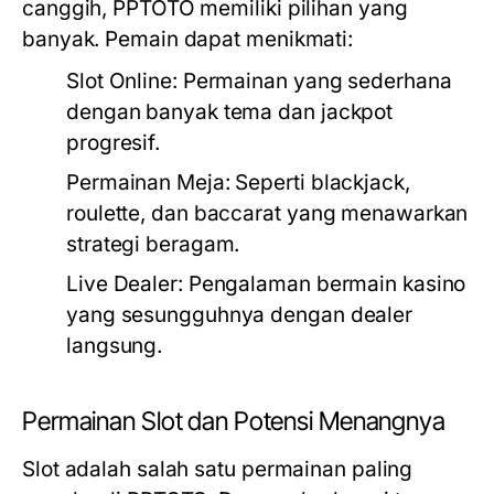
canggih, PPTOTO memiliki pilihan yang
banyak. Pemain dapat menikmati:
Slot Online
: Permainan yang sederhana
dengan banyak tema dan jackpot
progresif.
Permainan Meja
: Seperti blackjack,
roulette, dan baccarat yang menawarkan
strategi beragam.
Live Dealer
: Pengalaman bermain kasino
yang sesungguhnya dengan dealer
langsung.
Permainan Slot dan Potensi Menangnya
Slot adalah salah satu permainan paling