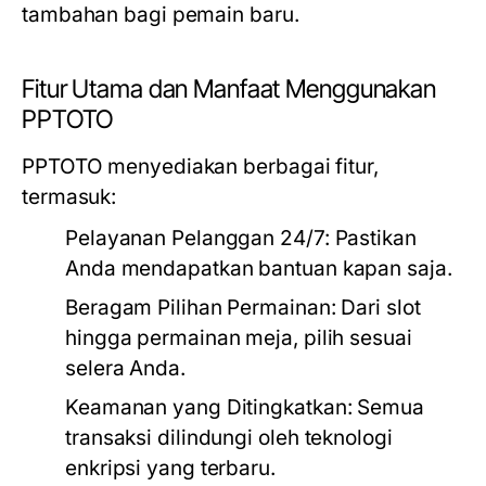
tambahan bagi pemain baru.
Fitur Utama dan Manfaat Menggunakan
PPTOTO
PPTOTO menyediakan berbagai fitur,
termasuk:
Pelayanan Pelanggan 24/7
: Pastikan
Anda mendapatkan bantuan kapan saja.
Beragam Pilihan Permainan
: Dari slot
hingga permainan meja, pilih sesuai
selera Anda.
Keamanan yang Ditingkatkan
: Semua
transaksi dilindungi oleh teknologi
enkripsi yang terbaru.