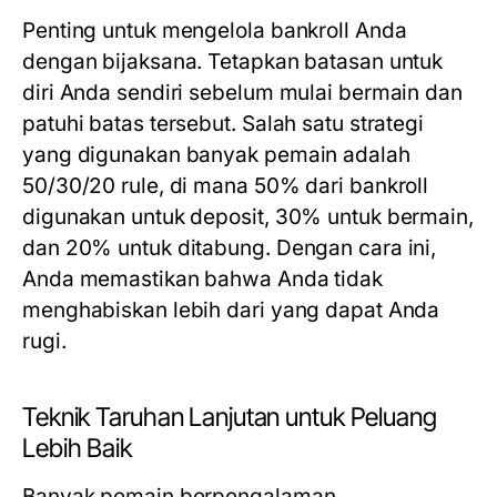
Penting untuk mengelola bankroll Anda
dengan bijaksana. Tetapkan batasan untuk
diri Anda sendiri sebelum mulai bermain dan
patuhi batas tersebut. Salah satu strategi
yang digunakan banyak pemain adalah
50/30/20 rule, di mana 50% dari bankroll
digunakan untuk deposit, 30% untuk bermain,
dan 20% untuk ditabung. Dengan cara ini,
Anda memastikan bahwa Anda tidak
menghabiskan lebih dari yang dapat Anda
rugi.
Teknik Taruhan Lanjutan untuk Peluang
Lebih Baik
Banyak pemain berpengalaman